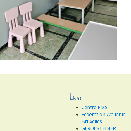
Liens
Centre PMS
Fédération Wallonie-
Bruxelles
GEROLSTEINER