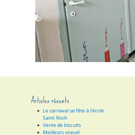
Articles récents
Le carnaval se fête à l’école
Saint-Roch
Vente de biscuits
Meilleurs voeux!